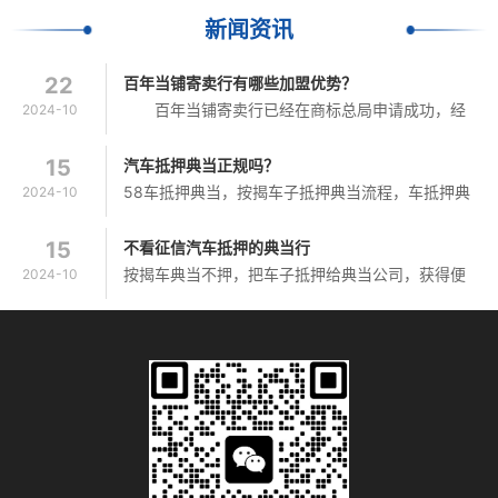
新闻资讯
22
百年当铺寄卖行有哪些加盟优势？
百年当铺寄卖行已经在商标总局申请成功，经
2024-10
得住所有职能部门的检查，这也是很多寄卖同行选
择我们品牌的原因之一，是寄卖行合法宣传的重要
15
汽车抵押典当正规吗？
保证。...
58车抵押典当，按揭车子抵押典当流程，车抵押典
2024-10
当哪个银行比较好，车可以抵押给公司需要什么手
续，押车辆，比较正规的车抵押典当，4小时当
15
不看征信汽车抵押的典当行
铺，典当行经营范围区域。 ...
按揭车典当不押，把车子抵押给典当公司，获得便
2024-10
利快捷的短期融资，车抵押典当公司，建行车辆抵
押借款，4。选择正规典当机构。平时也不允许开
你的车。也有不押车的，最高...