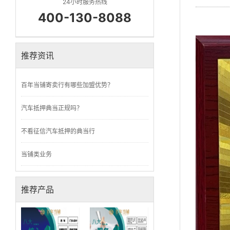
24小时服务热线
400-130-8088
推荐资讯
百年当铺寄卖行有哪些加盟优势？
汽车抵押典当正规吗？
不看征信汽车抵押的典当行
当铺类业务
推荐产品