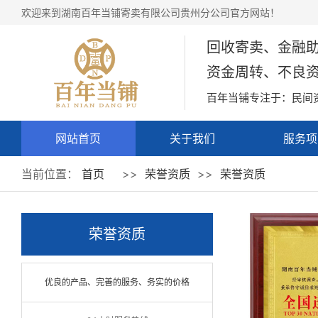
欢迎来到湖南百年当铺寄卖有限公司贵州分公司官方网站！
回收寄卖、金融
资金周转、不良
百年当铺专注于：民间
网站首页
关于我们
服务项
公司简介
八大核
当前位置：
首页
>>
荣誉资质
>>
荣誉资质
八大服
八大兜
荣誉资质
七大业
优良的产品、完善的服务、务实的价格