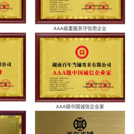
AAA级重服务守信用企业
AAA级中国诚信企业家