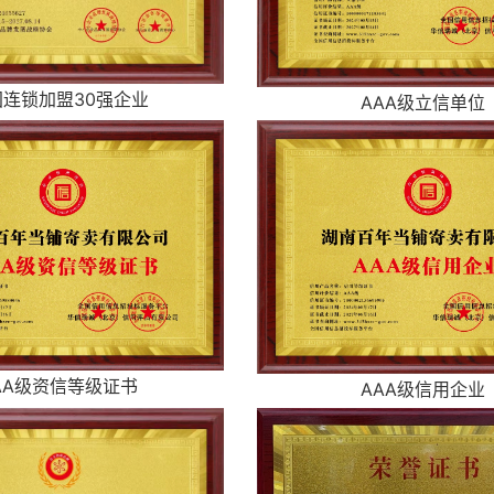
国连锁加盟30强企业
AAA级立信单位
AA级资信等级证书
AAA级信用企业